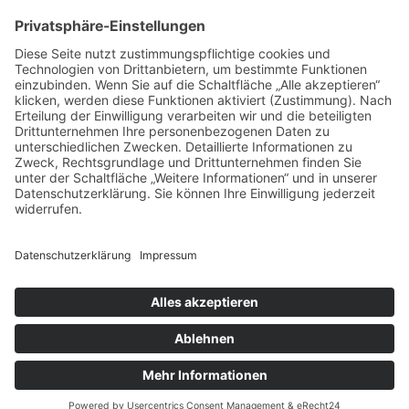
IPA BJJ  Hamburg
Start
Fragen?
Über uns
0176 913 858 71
Preise
Trainingsplan
Hinweise
Kontakt
Übersicht
Impressum
Brazilian Jiu Jitsu
Datenschutz
Mixed Martial Arts
Kindertrainng