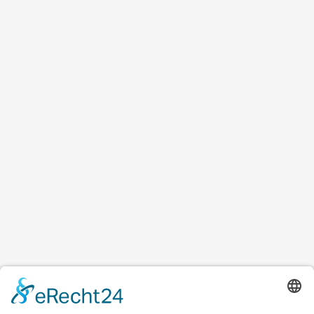
Besuch und Probetraining
Lerne uns persönlich 
kennen
Unsere Akademie bietet viel Platz für ein 
effektives Training und ist gut erreichbar. Wenn du 
ausprobieren möchtest, ob unser Angebot zu dir 
passt, laden wir dich herzlich zu einem 
Probetraining ein.
Kostenloses Probetraining sichern