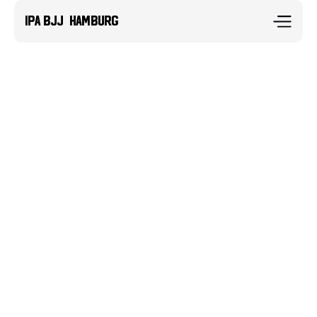
IPA BJJ  Hamburg
Klare Konditionen, verschiedene Optionen und volle 
Transparenz. Für Erwachsene, Kinder und 
Jugendliche.